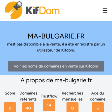
MA-BULGARIE.FR
n'est pas disponible à la vente, il a été enregistré par un
utilisateur de Kifdom.
Voir les noms de domaines en vente sur Kifdom
A propos de ma-bulgarie.fr
Score
Domaines
Recherches
Age du
Trustflow
référents
mensuelles
domaine
14
9
40
0
6