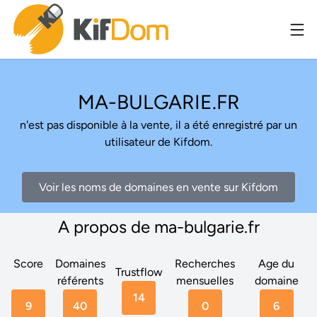
MA-BULGARIE.FR
n'est pas disponible à la vente, il a été enregistré par un
utilisateur de Kifdom.
Voir les noms de domaines en vente sur Kifdom
A propos de ma-bulgarie.fr
Score
Domaines
Recherches
Age du
Trustflow
référents
mensuelles
domaine
14
9
40
0
6